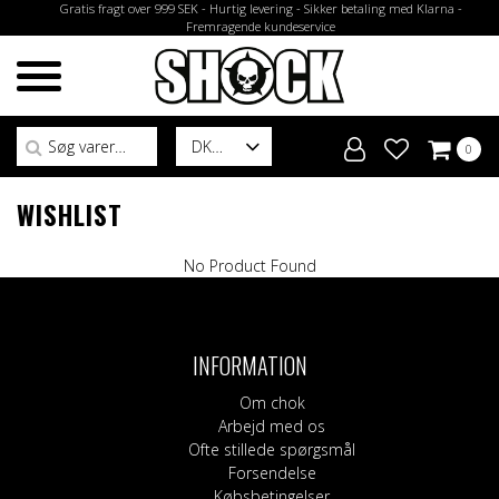
Gratis fragt over 999 SEK - Hurtig levering - Sikker betaling med Klarna -
Fremragende kundeservice
Søg efter:
DK
0
WISHLIST
No Product Found
INFORMATION
Om chok
Arbejd med os
Ofte stillede spørgsmål
Forsendelse
Købsbetingelser