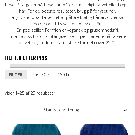
farver. Stargazer hårfarve kan påføres naturligt, farvet eller bleget
hår. For de bedste resultater, brug på forlyset hår.
Langtidsholdbar farve: Let at påføre kraftig hårfarve, der kan
holde op til 15 vaske i for-lyset hår.
En god spiller: Formlen er vegansk og grusomhedsfri.
En fantastisk historie: Stargazer semi-permanente hårfarver er
blevet solgt i denne fantastiske formel i over 25 år.
FILTRER EFTER PRIS
Mindste
Højeste
FILTER
Pris:
70 kr
—
150 kr
pris
pris
Viser 1–25 af 25 resultater