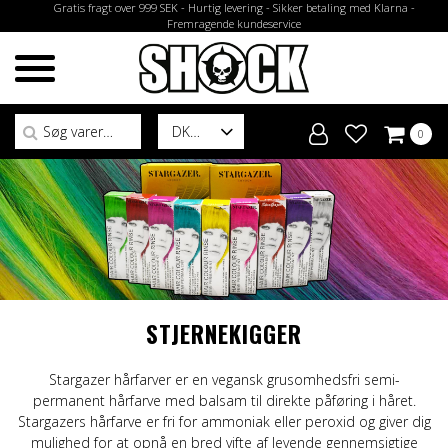
Gratis fragt over 999 SEK - Hurtig levering - Sikker betaling med Klarna -
Fremragende kundeservice
Søg efter:
DK
0
STJERNEKIGGER
Stargazer hårfarver er en vegansk grusomhedsfri semi-
permanent hårfarve med balsam til direkte påføring i håret.
Stargazers hårfarve er fri for ammoniak eller peroxid og giver dig
mulighed for at opnå en bred vifte af levende gennemsigtige