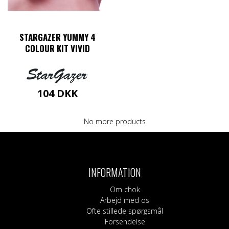
STARGAZER YUMMY 4
COLOUR KIT VIVID
104
DKK
No more products
INFORMATION
Om chok
Arbejd med os
Ofte stillede spørgsmål
Forsendelse