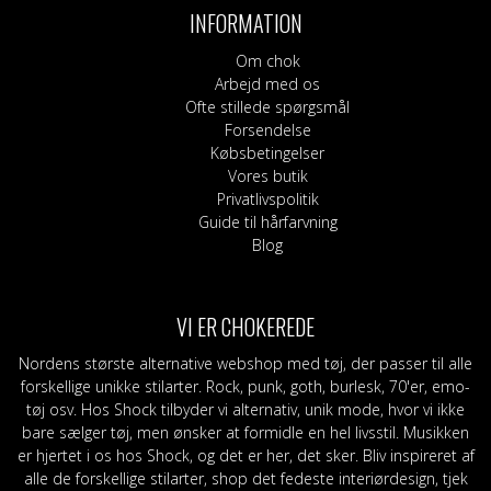
kan
kan
INFORMATION
vælges
vælg
på
på
Om chok
varesiden
vares
Arbejd med os
Ofte stillede spørgsmål
Forsendelse
Købsbetingelser
Vores butik
Privatlivspolitik
Guide til hårfarvning
Blog
VI ER CHOKEREDE
Nordens største alternative webshop med tøj, der passer til alle
forskellige unikke stilarter. Rock, punk, goth, burlesk, 70'er, emo-
tøj osv. Hos Shock tilbyder vi alternativ, unik mode, hvor vi ikke
bare sælger tøj, men ønsker at formidle en hel livsstil. Musikken
er hjertet i os hos Shock, og det er her, det sker. Bliv inspireret af
alle de forskellige stilarter, shop det fedeste interiørdesign, tjek