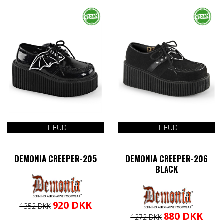
TILBUD
TILBUD
DEMONIA CREEPER-205
DEMONIA CREEPER-206
BLACK
Den
Den
Dette
920
DKK
1352
DKK
oprindelige
aktuelle
vare
Den
Den
Dette
880
DKK
1272
DKK