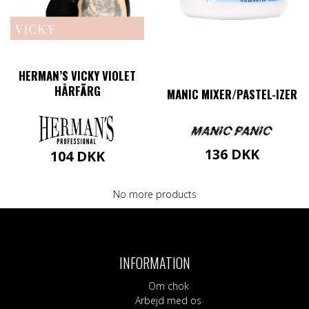
HERMAN’S VICKY VIOLET
HÅRFÄRG
MANIC MIXER/PASTEL-IZER
136
DKK
104
DKK
No more products
INFORMATION
Om chok
Arbejd med os