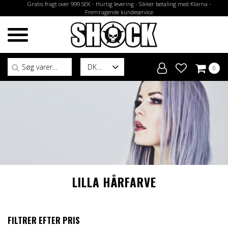
Gratis fragt over 999 SEK - Hurtig levering - Sikker betaling med Klarna -
Fremragende kundeservice
Søg efter:
DK
0
LILLA HÅRFARVE
FILTRER EFTER PRIS