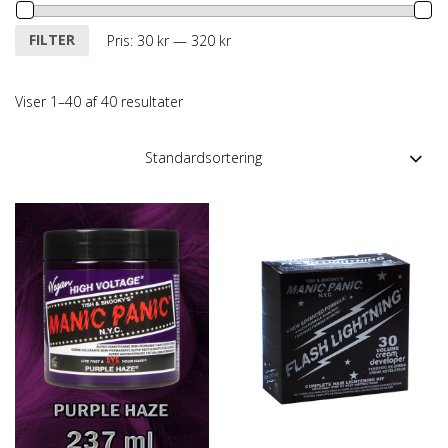
Mindste
Højeste
FILTER
Pris:
30 kr
—
320 kr
pris
pris
Viser 1–40 af 40 resultater