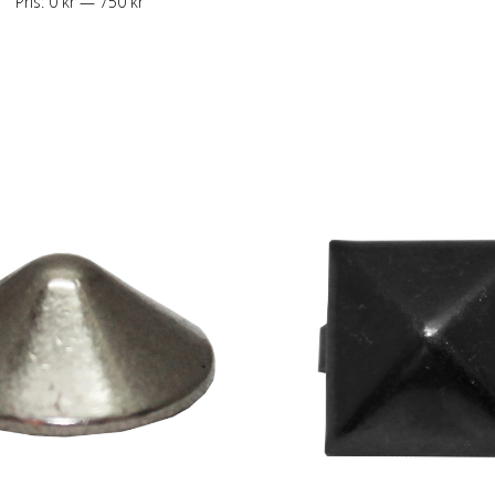
Pris:
0 kr
—
750 kr