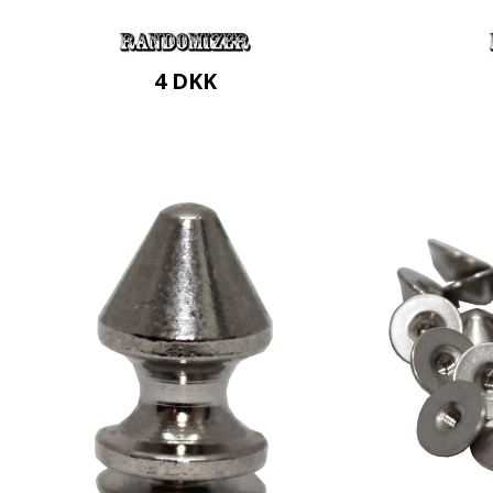
4
DKK