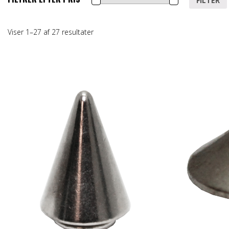
FILTER
pris
pris
Viser 1–27 af 27 resultater