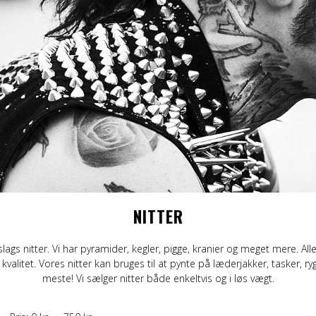
eggings
Sjaler
Stofmærker / -mærker
Grøn
S-Z
Bælte og sele
Slips
Lilla
Ban
am
Læder/vegansk armbånd
Bælte
Orange
Topp
g
Nitter
Læder/vegansk armbånd
RØD
Mer
Tasker og tegnebøger
Nitter
Sort
Stofmærker / -mærker
Nåle
Gul
Nåle
NITTER
lags nitter. Vi har pyramider, kegler, pigge, kranier og meget mere. Alle 
valitet. Vores nitter kan bruges til at pynte på læderjakker, tasker, ryg
meste! Vi sælger nitter både enkeltvis og i løs vægt.