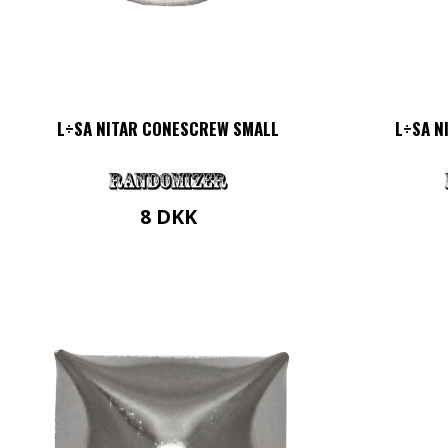
L÷SA NITAR CONESCREW SMALL
L÷SA N
8
DKK