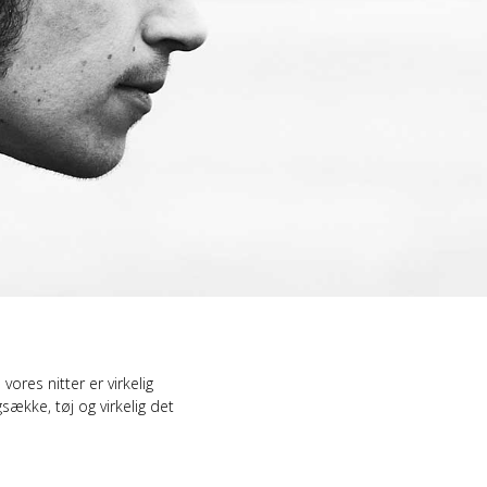
d Merch Piger
e/T-shirts
ch-hættetrøjer
vores nitter er virkelig
sække, tøj og virkelig det