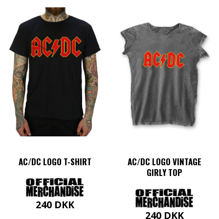
var:
er:
flere
vare
240 DKK.
120 DK
variant
har
Muligh
flere
kan
varianter.
vælges
Mulighederne
på
kan
varesi
vælges
på
varesiden
AC/DC LOGO T-SHIRT
AC/DC LOGO VINTAGE
GIRLY TOP
240
DKK
240
DKK
Dette