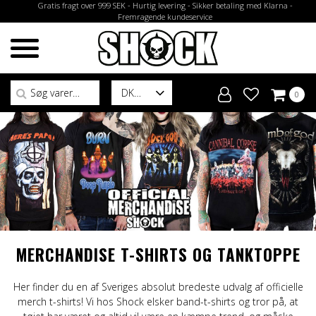
Gratis fragt over 999 SEK - Hurtig levering - Sikker betaling med Klarna -
Fremragende kundeservice
Søg efter:
DK
0
MERCHANDISE T-SHIRTS OG TANKTOPPE
Her finder du en af ​​Sveriges absolut bredeste udvalg af officielle
merch t-shirts! Vi hos Shock elsker band-t-shirts og tror på, at