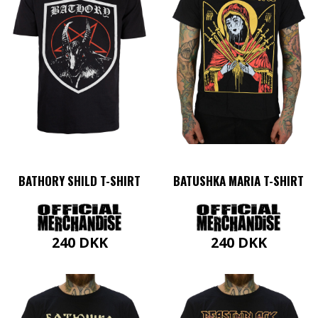
varianter.
varianter.
Mulighederne
Mulighederne
kan
kan
vælges
vælges
på
på
varesiden
varesiden
BATHORY SHILD T-SHIRT
BATUSHKA MARIA T-SHIRT
240
DKK
240
DKK
Dette
Dette
vare
vare
har
har
flere
flere