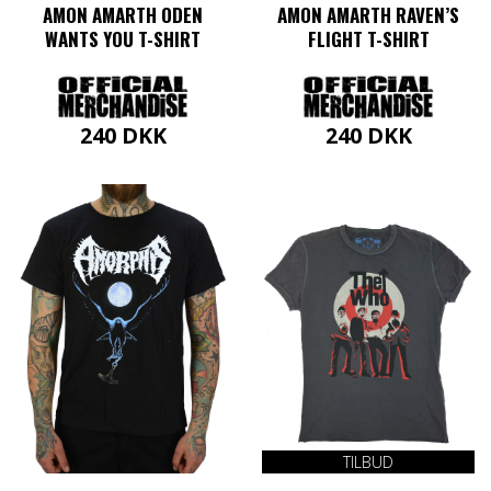
AMON AMARTH ODEN
AMON AMARTH RAVEN’S
WANTS YOU T-SHIRT
FLIGHT T-SHIRT
240
DKK
240
DKK
Dette
Dette
vare
vare
har
har
flere
flere
varianter.
varianter.
Mulighederne
Mulighederne
kan
kan
vælges
vælges
på
på
varesiden
varesiden
TILBUD