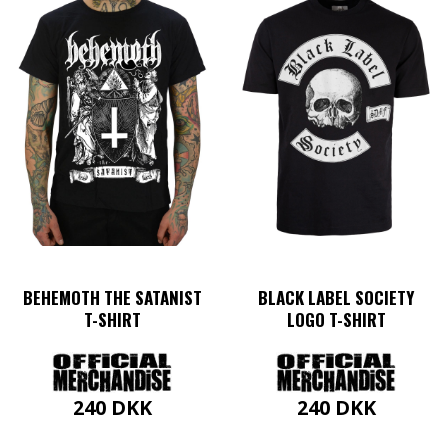
har
har
flere
flere
varianter.
varianter.
Mulighederne
Mulighederne
kan
kan
vælges
vælges
på
på
varesiden
varesiden
BEHEMOTH THE SATANIST
BLACK LABEL SOCIETY
T-SHIRT
LOGO T-SHIRT
240
DKK
240
DKK
Dette
Dette