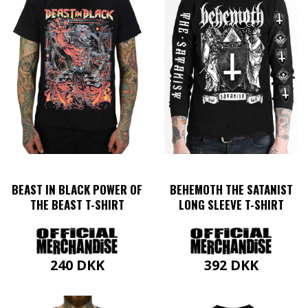
flere
flere
varianter.
varianter.
Mulighederne
Mulighederne
kan
kan
vælges
vælges
på
på
varesiden
varesiden
BEAST IN BLACK POWER OF
BEHEMOTH THE SATANIST
THE BEAST T-SHIRT
LONG SLEEVE T-SHIRT
240
DKK
392
DKK
Dette
Dette
vare
vare