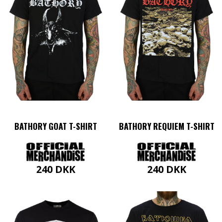
Mulighederne
varianter.
kan
Mulighederne
vælges
kan
på
vælges
varesiden
på
varesiden
BATHORY GOAT T-SHIRT
BATHORY REQUIEM T-SHIRT
240
DKK
240
DKK
Dette
Dette
vare
vare
har
har
flere
flere