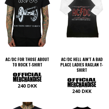
Mulighederne
Mulighederne
kan
kan
vælges
vælges
på
på
varesiden
varesiden
AC/DC FOR THOSE ABOUT
AC/DC HELL AIN’T A BAD
TO ROCK T-SHIRT
PLACE LADIES RAGLAN T-
SHIRT
240
DKK
240
DKK
Dette
vare
Dette
har
vare
flere
har