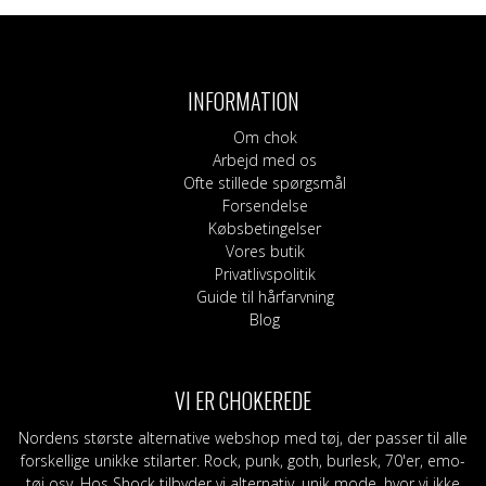
vare
vare
har
har
flere
flere
varianter.
varianter.
INFORMATION
Mulighederne
Mulighederne
kan
kan
Om chok
vælges
vælges
Arbejd med os
på
på
Ofte stillede spørgsmål
varesiden
varesiden
Forsendelse
Købsbetingelser
Vores butik
Privatlivspolitik
Guide til hårfarvning
Blog
VI ER CHOKEREDE
Nordens største alternative webshop med tøj, der passer til alle
forskellige unikke stilarter. Rock, punk, goth, burlesk, 70'er, emo-
tøj osv. Hos Shock tilbyder vi alternativ, unik mode, hvor vi ikke