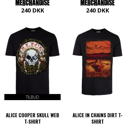
240
DKK
240
DKK
Dette
Dette
vare
vare
har
har
flere
flere
varianter.
varianter.
Mulighederne
Mulighederne
kan
kan
vælges
vælges
på
på
varesiden
varesiden
TILBUD
ALICE COOPER SKULL WEB
ALICE IN CHAINS DIRT T-
T-SHIRT
SHIRT