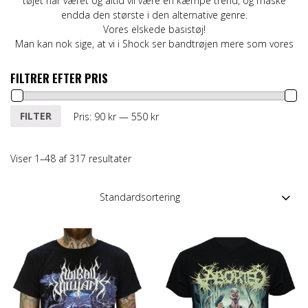
tøjet har været og altid vil være en kæmpe trend, og måske
endda den største i den alternative genre.
Vores elskede basistøj!
Man kan nok sige, at vi i Shock ser bandtrøjen mere som vores
FILTRER EFTER PRIS
Mindste
Højeste
FILTER
Pris:
90 kr
—
550 kr
pris
pris
Viser 1–48 af 317 resultater