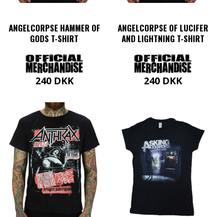
ANGELCORPSE HAMMER OF
ANGELCORPSE OF LUCIFER
GODS T-SHIRT
AND LIGHTNING T-SHIRT
240
DKK
240
DKK
Dette
Dette
vare
vare
har
har
flere
flere
varianter.
varianter.
Mulighederne
Mulighederne
kan
kan
vælges
vælges
på
på
varesiden
varesiden