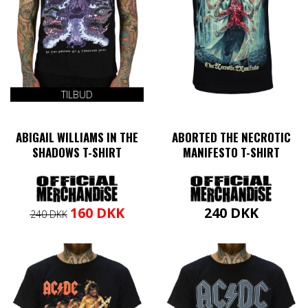
TILBUD
ABIGAIL WILLIAMS IN THE
ABORTED THE NECROTIC
SHADOWS T-SHIRT
MANIFESTO T-SHIRT
Den
Den
Dette
160
DKK
240
DKK
240
DKK
oprindelige
aktuelle
vare
Dette
pris
pris
har
vare
var:
er:
flere
har
240 DKK.
160 DKK.
varianter.
flere
Mulighederne
varianter.
kan
Mulighederne