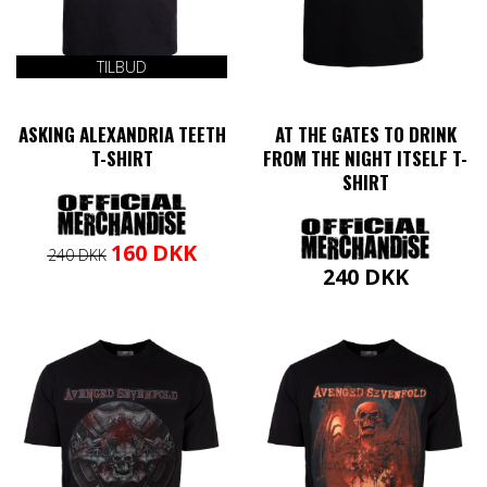
TILBUD
ASKING ALEXANDRIA TEETH
AT THE GATES TO DRINK
T-SHIRT
FROM THE NIGHT ITSELF T-
SHIRT
Den
Den
Dette
160
DKK
240
DKK
oprindelige
aktuelle
vare
240
DKK
pris
pris
har
Dette
var:
er:
flere
vare
240 DKK.
160 DKK.
varianter.
har
Mulighederne
flere
kan
varianter.
vælges
Mulighederne
på
kan
varesiden
vælges
på