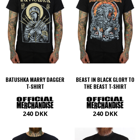
varianter.
varianter.
Mulighederne
Mulighederne
kan
kan
vælges
vælges
på
på
varesiden
varesiden
BATUSHKA MARRY DAGGER
BEAST IN BLACK GLORY TO
T-SHIRT
THE BEAST T-SHIRT
240
DKK
240
DKK
Dette
Dette
vare
vare
har
har