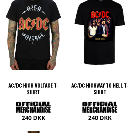
varianter.
flere
Mulighederne
varianter.
kan
Mulighederne
vælges
kan
på
vælges
varesiden
på
varesiden
AC/DC HIGH VOLTAGE T-
AC/DC HIGHWAY TO HELL T-
SHIRT
SHIRT
240
DKK
240
DKK
Dette
Dette
vare
vare