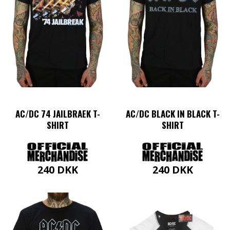
vælges
kan
på
vælges
varesiden
på
varesiden
AC/DC 74 JAILBRAEK T-
AC/DC BLACK IN BLACK T-
SHIRT
SHIRT
240
DKK
240
DKK
Dette
Dette
vare
vare
har
har
flere
flere
varianter.
varianter.