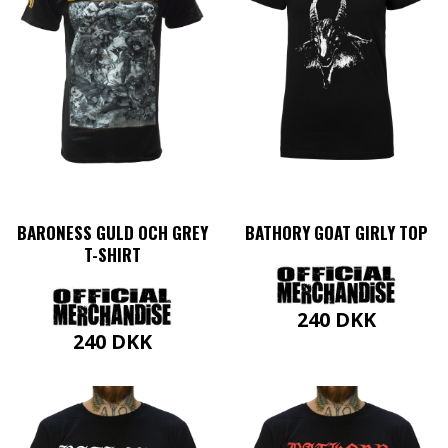
på
vælges
varesiden
på
varesi
BARONESS GULD OCH GREY
BATHORY GOAT GIRLY TOP
T-SHIRT
240
DKK
240
DKK
Dette
vare
Dette
har
vare
flere
har
varianter.
flere