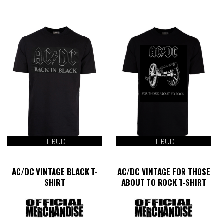
vare
Dette
har
vare
flere
har
varianter.
flere
Mulighederne
varianter.
kan
Mulighederne
vælges
kan
på
vælges
varesiden
på
varesiden
TILBUD
TILBUD
AC/DC VINTAGE BLACK T-
AC/DC VINTAGE FOR THOSE
SHIRT
ABOUT TO ROCK T-SHIRT