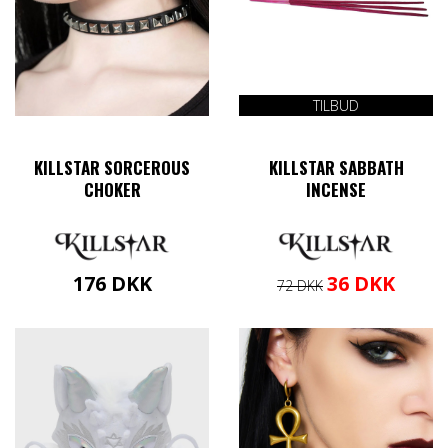
varesiden
TILBUD
KILLSTAR SORCEROUS
KILLSTAR SABBATH
CHOKER
INCENSE
Den
Den
176
DKK
36
DKK
72
DKK
oprindelige
aktuelle
Dette
pris
pris
vare
var:
er:
har
72 DKK.
36 DKK.
flere
varianter.
Mulighederne
kan