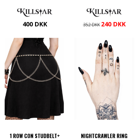
Den
Den
400
DKK
240
DKK
352
DKK
oprindelige
aktuell
pris
pris
var:
er:
352 DKK.
240 DK
1 ROW CON STUDBELT+
NIGHTCRAWLER RING