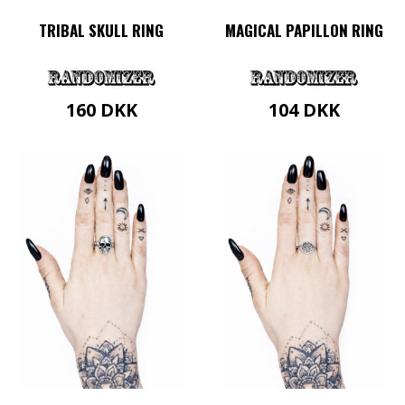
TRIBAL SKULL RING
MAGICAL PAPILLON RING
160
DKK
104
DKK
Dette
vare
har
flere
varianter.
Mulighederne
kan
vælges
på
varesiden