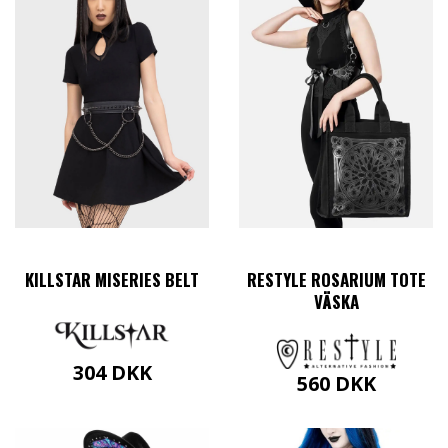
KILLSTAR MISERIES BELT
RESTYLE ROSARIUM TOTE
VÄSKA
304
DKK
560
DKK
Dette
vare
har