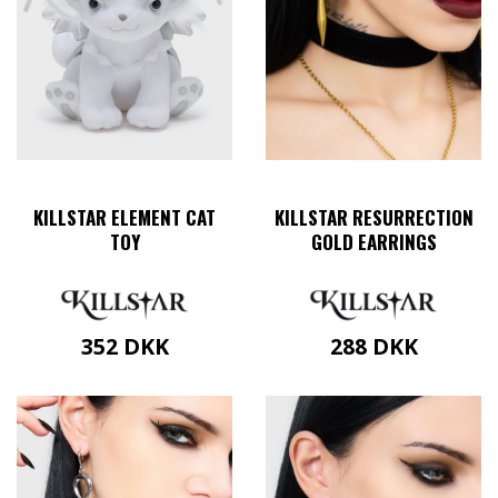
vælges
på
varesiden
KILLSTAR ELEMENT CAT
KILLSTAR RESURRECTION
TOY
GOLD EARRINGS
352
DKK
288
DKK