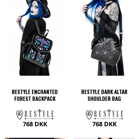
flere
varianter.
Mulighederne
kan
vælges
på
varesiden
RESTYLE ENCHANTED
RESTYLE DARK ALTAR
FOREST BACKPACK
SHOULDER BAG
768
DKK
768
DKK