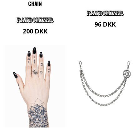
CHAIN
96
DKK
200
DKK
Dette
vare
har
flere
varianter.
Mulighederne
kan
vælges
på
varesiden