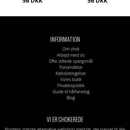
56
DKK
56
DKK
INFORMATION
Om chok
Arbejd med os
Ofte stillede spørgsmål
Forsendelse
Købsbetingelser
Vores butik
Privatlivspolitik
Guide til hårfarvning
Blog
VI ER CHOKEREDE
Nordens største alternative webshop med tøj, der passer til alle