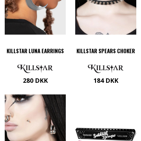
KILLSTAR LUNA EARRINGS
KILLSTAR SPEARS CHOKER
280
DKK
184
DKK
Dette
vare
har
flere
varianter.
Mulighederne
kan
vælges
på