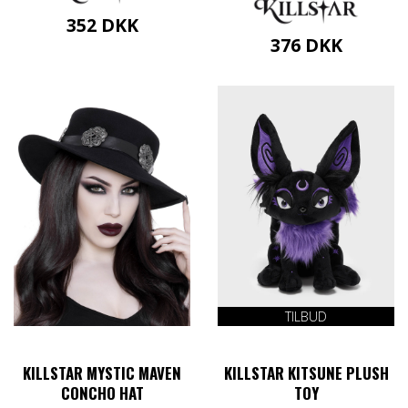
352
DKK
376
DKK
Dette
vare
Dette
har
vare
flere
har
varianter.
flere
Mulighederne
varianter.
kan
Mulighederne
vælges
kan
på
vælges
varesiden
på
varesiden
TILBUD
KILLSTAR MYSTIC MAVEN
KILLSTAR KITSUNE PLUSH
CONCHO HAT
TOY