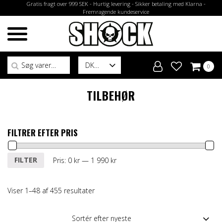
Gratis fragt over 999 SEK - Hurtig levering - Sikker betaling med Klarna -
Fremragende kundeservice
Søg efter:
DK
0
TILBEHØR
FILTRER EFTER PRIS
Mindste
Højeste
FILTER
Pris:
0 kr
—
1 990 kr
pris
pris
Viser 1–48 af 455 resultater