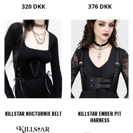
320
DKK
376
DKK
Dette
Dette
vare
vare
har
har
flere
flere
varianter.
varianter.
Mulighederne
Mulighederne
kan
kan
vælges
vælges
på
på
varesiden
varesiden
KILLSTAR NOCTURNIX BELT
KILLSTAR EMBER PIT
HARNESS