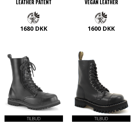
LEATHER PATENT
VEGAN LEATHER
1680
DKK
1600
DKK
Dette
Dette
vare
vare
har
har
flere
flere
varianter.
varianter.
Mulighederne
Mulighederne
kan
kan
vælges
vælges
på
på
varesiden
varesiden
TILBUD
TILBUD