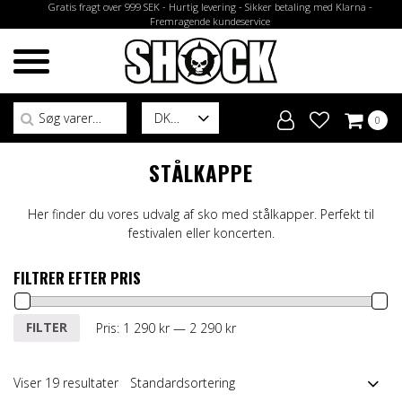
Gratis fragt over 999 SEK - Hurtig levering - Sikker betaling med Klarna -
Fremragende kundeservice
Søg efter:
DK
0
STÅLKAPPE
Her finder du vores udvalg af sko med stålkapper. Perfekt til
festivalen eller koncerten.
FILTRER EFTER PRIS
Mindste
Højeste
FILTER
Pris:
1 290 kr
—
2 290 kr
pris
pris
Viser 19 resultater