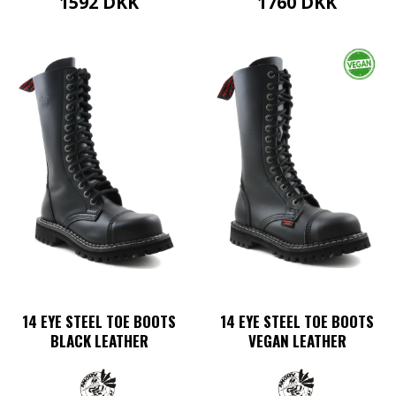
1592
DKK
1760
DKK
Dette
Dette
vare
vare
har
har
flere
flere
varianter.
varianter.
Mulighederne
Mulighederne
kan
kan
vælges
vælges
på
på
varesiden
varesiden
14 EYE STEEL TOE BOOTS
14 EYE STEEL TOE BOOTS
BLACK LEATHER
VEGAN LEATHER