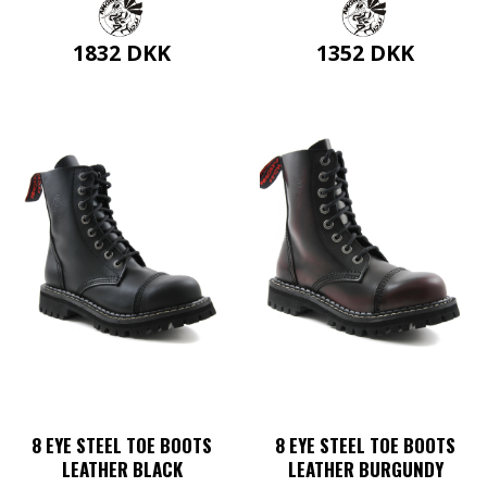
1832
DKK
1352
DKK
Dette
Dette
vare
vare
har
har
flere
flere
varianter.
varianter.
Mulighederne
Mulighederne
kan
kan
vælges
vælges
på
på
varesiden
varesiden
8 EYE STEEL TOE BOOTS
8 EYE STEEL TOE BOOTS
LEATHER BLACK
LEATHER BURGUNDY