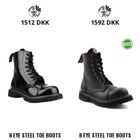
1512
DKK
1592
DKK
Dette
Dette
vare
vare
har
har
flere
flere
varianter.
varianter.
Mulighederne
Mulighederne
kan
kan
vælges
vælges
på
på
varesiden
varesiden
8 EYE STEEL TOE BOOTS
8 EYE STEEL TOE BOOTS