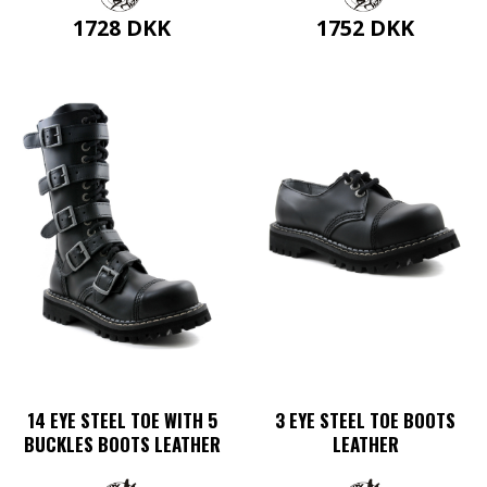
1728
DKK
1752
DKK
Dette
Dette
vare
vare
har
har
flere
flere
varianter.
varianter.
Mulighederne
Mulighederne
kan
kan
vælges
vælges
på
på
varesiden
varesiden
14 EYE STEEL TOE WITH 5
3 EYE STEEL TOE BOOTS
BUCKLES BOOTS LEATHER
LEATHER