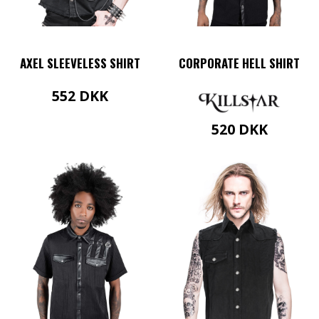
AXEL SLEEVELESS SHIRT
CORPORATE HELL SHIRT
552
DKK
Dette
520
DKK
vare
har
Dette
flere
vare
varianter.
har
Mulighederne
flere
kan
varianter.
vælges
Mulighederne
på
kan
varesiden
vælges
på
varesiden