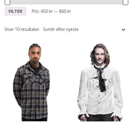
Mindste
Højeste
FILTER
Pris:
450 kr
—
860 kr
pris
pris
Sorteret
Viser 10 resultater
efter
seneste