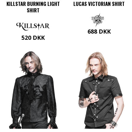
KILLSTAR BURNING LIGHT
LUCAS VICTORIAN SHIRT
SHIRT
688
DKK
520
DKK
Dette
Dette
vare
vare
har
har
flere
flere
varianter.
varianter.
Mulighederne
Mulighederne
kan
kan
vælges
vælges
på
på
varesiden
varesiden