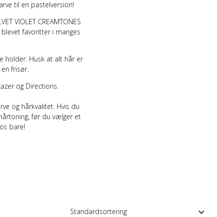
arve til en pastelversion!
LVET VIOLET CREAMTONES
 blevet favoritter i manges
e holder. Husk at alt hår er
en frisør.
gazer og Directions.
arve og hårkvalitet. Hvis du
 hårtoning
, før du vælger et
 os bare!