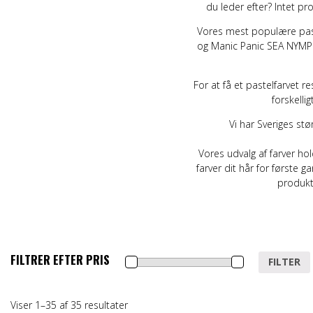
du leder efter? Intet p
Vores mest populære past
og Manic Panic
SEA NYM
For at få et pastelfarvet r
forskelli
Vi har Sveriges stø
Vores udvalg af farver hold
farver dit hår for første g
produkt.
FILTRER EFTER PRIS
Mindste
Højeste
FILTER
pris
pris
Viser 1–35 af 35 resultater