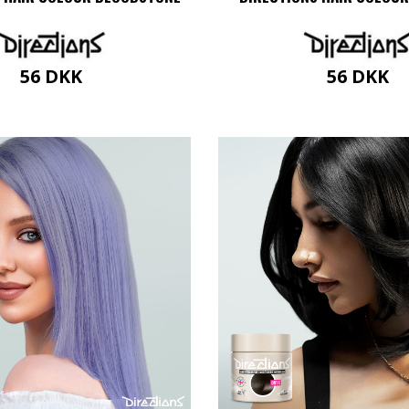
56
DKK
56
DKK