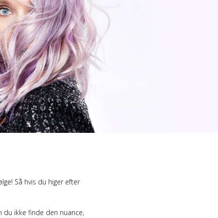
d Merch Piger
e/T-shirts
ch-hættetrøjer
lge! Så hvis du higer efter
Kan du ikke finde den nuance,