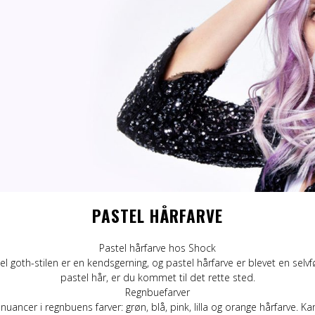
eggings
Sjaler
Stofmærker / -mærker
Grøn
S-Z
Bælte og sele
Slips
Lilla
Ban
am
Læder/vegansk armbånd
Bælte
Orange
Topp
g
Nitter
Læder/vegansk armbånd
RØD
Mer
Tasker og tegnebøger
Nitter
Sort
Stofmærker / -mærker
Nåle
Gul
Nåle
PASTEL HÅRFARVE
Pastel hårfarve hos Shock
el goth-stilen er en kendsgerning, og pastel hårfarve er blevet en selvfø
pastel hår, er du kommet til det rette sted.
Regnbuefarver
l nuancer i regnbuens farver: grøn, blå, pink, lilla og orange hårfarve. 