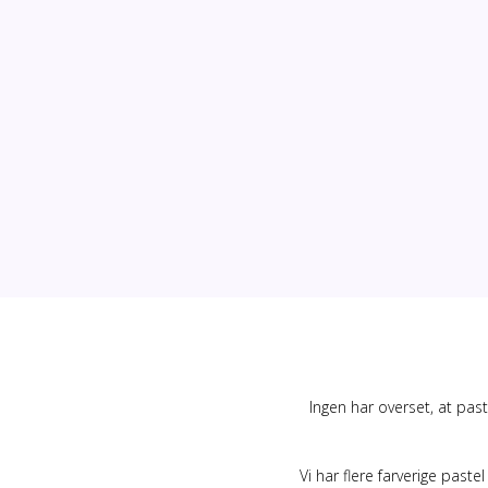
Bukser, shorts og l
Kilter
Blege
Nederdele
Sokker
Hårpleje
Korsetter
Shampoo og bals
Strømpebukser
Guide til hårfarvnin
Ingen har overset, at past
Vi har flere farverige paste