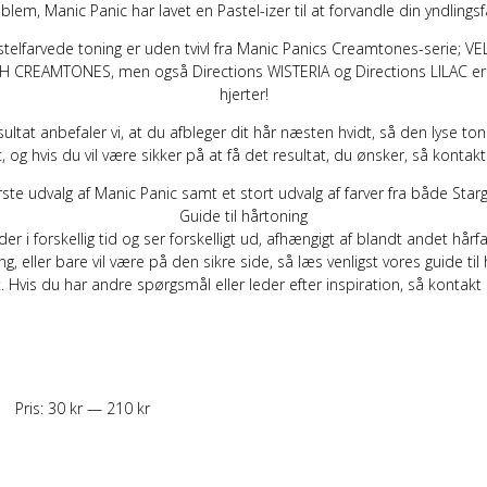
roblem, Manic Panic har lavet en
Pastel-izer
til at forvandle din yndlingsf
elfarvede toning er uden tvivl fra Manic Panics Creamtones-serie;
VE
PH CREAMTONES
, men også Directions
WISTERIA
og Directions
LILAC
er
hjerter!
esultat anbefaler vi, at du afbleger dit hår næsten hvidt, så den lyse ton
gt, og hvis du vil være sikker på at få det resultat, du ønsker, så kontakt 
rste udvalg af Manic Panic samt et stort udvalg af farver fra både Star
Guide til hårtoning
er i forskellig tid og ser forskelligt ud, afhængigt af blandt andet hårf
ang, eller bare vil være på den sikre side, så læs venligst vores
guide til
 Hvis du har andre spørgsmål eller leder efter inspiration, så kontakt
Pris:
30 kr
—
210 kr