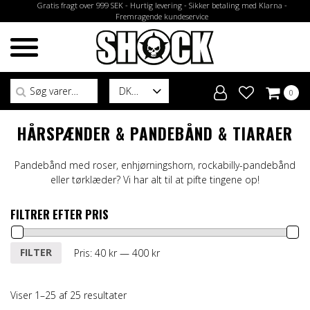
Gratis fragt over 999 SEK - Hurtig levering - Sikker betaling med Klarna -
Fremragende kundeservice
Søg efter:
DK
0
HÅRSPÆNDER & PANDEBÅND & TIARAER
Pandebånd med roser, enhjørningshorn, rockabilly-pandebånd
eller tørklæder? Vi har alt til at pifte tingene op!
FILTRER EFTER PRIS
Mindste
Højeste
FILTER
Pris:
40 kr
—
400 kr
pris
pris
Viser 1–25 af 25 resultater