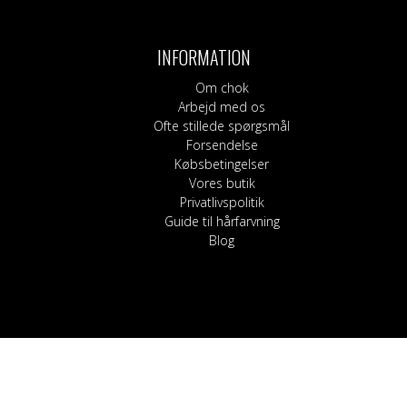
Bukser, shorts og l
Kilter
Blege
Nederdele
Sokker
Hårpleje
Korsetter
Shampoo og bals
INFORMATION
Strømpebukser
Guide til hårfarvnin
Om chok
Arbejd med os
Ofte stillede spørgsmål
Forsendelse
Købsbetingelser
Vores butik
Privatlivspolitik
Guide til hårfarvning
Blog