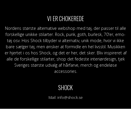
eggings
Sjaler
Stofmærker / -mærker
Grøn
S-Z
Bælte og sele
Slips
Lilla
Ban
am
Læder/vegansk armbånd
Bælte
Orange
Topp
VI ER CHOKEREDE
g
Nitter
Læder/vegansk armbånd
RØD
Mer
Tasker og tegnebøger
Nitter
Sort
Nordens største alternative webshop med tøj, der passer til alle
Stofmærker / -mærker
Nåle
Gul
forskellige unikke stilarter. Rock, punk, goth, burlesk, 70'er, emo-
Nåle
tøj osv. Hos Shock tilbyder vi alternativ, unik mode, hvor vi ikke
bare sælger tøj, men ønsker at formidle en hel livsstil. Musikken
er hjertet i os hos Shock, og det er her, det sker. Bliv inspireret af
alle de forskellige stilarter, shop det fedeste interiørdesign, tjek
Sveriges største udvalg af hårfarve, merch og endeløse
accessories.
SHOCK
Mail:
info@shock.se