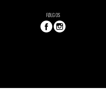
d Merch Piger
e/T-shirts
FØLG OS
ch-hættetrøjer