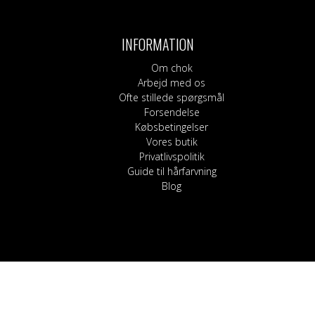
Bukser, shorts og l
Kilter
Blege
Nederdele
Sokker
Hårpleje
Korsetter
Shampoo og bals
INFORMATION
Strømpebukser
Guide til hårfarvnin
Om chok
Arbejd med os
Ofte stillede spørgsmål
Forsendelse
Købsbetingelser
Vores butik
Privatlivspolitik
Guide til hårfarvning
Blog