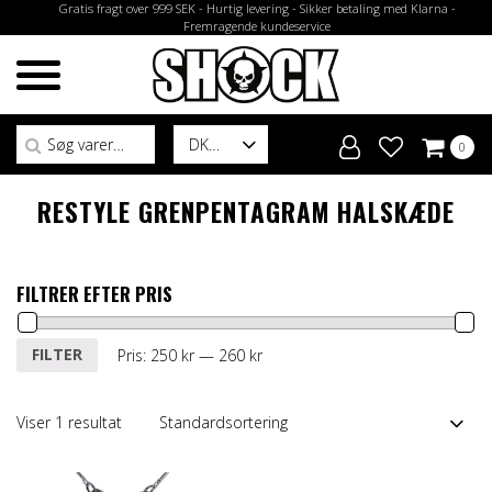
Gratis fragt over 999 SEK - Hurtig levering - Sikker betaling med Klarna -
Fremragende kundeservice
Søg efter:
DK
0
RESTYLE GRENPENTAGRAM HALSKÆDE
FILTRER EFTER PRIS
Mindste
Højeste
FILTER
Pris:
250 kr
—
260 kr
pris
pris
Viser 1 resultat