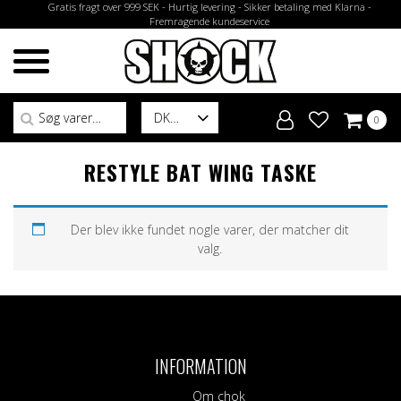
Gratis fragt over 999 SEK - Hurtig levering - Sikker betaling med Klarna -
Fremragende kundeservice
Søg efter:
DK
0
RESTYLE BAT WING TASKE
Der blev ikke fundet nogle varer, der matcher dit
valg.
INFORMATION
Om chok