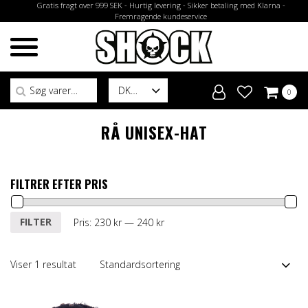
Gratis fragt over 999 SEK - Hurtig levering - Sikker betaling med Klarna -
Fremragende kundeservice
Søg efter:
DK
0
RÅ UNISEX-HAT
FILTRER EFTER PRIS
Mindste
Højeste
FILTER
Pris:
230 kr
—
240 kr
pris
pris
Viser 1 resultat