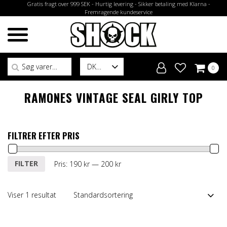
Gratis fragt over 999 SEK - Hurtig levering - Sikker betaling med Klarna -
Fremragende kundeservice
Søg efter:
DK
0
RAMONES VINTAGE SEAL GIRLY TOP
FILTRER EFTER PRIS
Mindste
Højeste
FILTER
Pris:
190 kr
—
200 kr
pris
pris
Viser 1 resultat