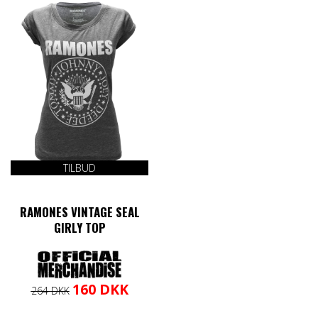
TILBUD
RAMONES VINTAGE SEAL
GIRLY TOP
Den
Den
Dette
160
DKK
264
DKK
oprindelige
aktuelle
vare
pris
pris
har