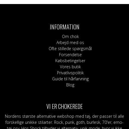
var:
er:
flere
264 DKK.
160 DKK.
varianter.
Mulighederne
kan
INFORMATION
vælges
på
Om chok
varesiden
Arbejd med os
Ofte stillede spørgsmål
Forsendelse
Købsbetingelser
Vores butik
Privatlivspolitik
Guide til hårfarvning
Blog
VI ER CHOKEREDE
Nordens største alternative webshop med tøj, der passer til alle
forskellige unikke stilarter. Rock, punk, goth, burlesk, 70'er, emo-
tøj osv. Hos Shock tilbyder vi alternativ, unik mode, hvor vi ikke