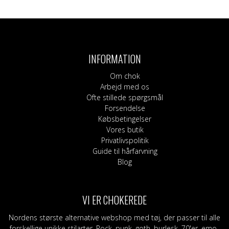
INFORMATION
Om chok
Arbejd med os
Ofte stillede spørgsmål
Forsendelse
Købsbetingelser
Vores butik
Privatlivspolitik
Guide til hårfarvning
Blog
VI ER CHOKEREDE
Nordens største alternative webshop med tøj, der passer til alle
forskellige unikke stilarter. Rock, punk, goth, burlesk, 70'er, emo-