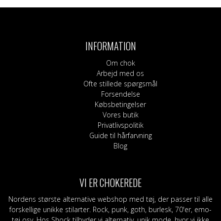
INFORMATION
Om chok
Arbejd med os
Ofte stillede spørgsmål
Forsendelse
Købsbetingelser
Vores butik
Privatlivspolitik
Guide til hårfarvning
Blog
VI ER CHOKEREDE
Nordens største alternative webshop med tøj, der passer til alle
forskellige unikke stilarter. Rock, punk, goth, burlesk, 70'er, emo-
tøj osv. Hos Shock tilbyder vi alternativ, unik mode, hvor vi ikke