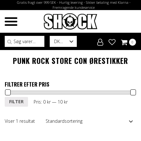
Gratis fragt over 999 SEK - Hurtig levering - Sikker betaling med Klarna -
Fremragende kundeservice
Søg efter:
DK
0
PUNK ROCK STORE CON ØRESTIKKER
FILTRER EFTER PRIS
Mindste
Højeste
FILTER
Pris:
0 kr
—
10 kr
pris
pris
Viser 1 resultat