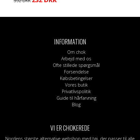
392
DKK
oprindelige
aktuelle
vare
pris
pris
har
var:
er:
flere
392 DKK.
232 DKK.
varianter.
Mulighederne
kan
INFORMATION
vælges
på
Om chok
varesiden
Arbejd med os
Ofte stillede spørgsmål
Forsendelse
Købsbetingelser
Vores butik
Privatlivspolitik
Guide til hårfarvning
Blog
VI ER CHOKEREDE
Nordens største alternative webshop med tøj, der passer til alle