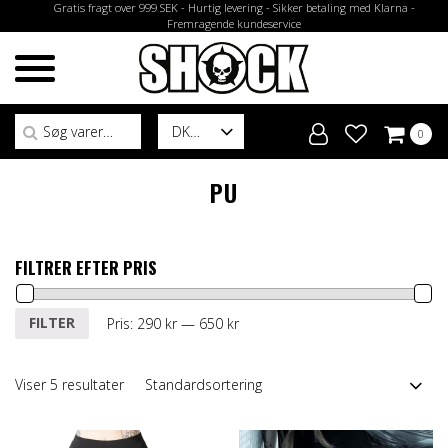
Gratis fragt over 999 SEK - Hurtig levering - Sikker betaling med Klarna -
Fremragende kundeservice
Søg efter:
DK
0
PU
FILTRER EFTER PRIS
Mindste
Højeste
FILTER
Pris:
290 kr
—
650 kr
pris
pris
Viser 5 resultater