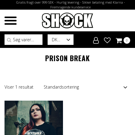
Gratis fragt over 999 SEK - Hurtig levering - Sikker betaling med Klarna -
Fremragende kundeservice
Søg efter:
DK
0
PRISON BREAK
Viser 1 resultat