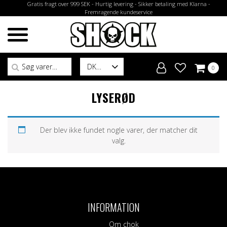
Gratis fragt over 999 SEK - Hurtig levering - Sikker betaling med Klarna -
Fremragende kundeservice
Søg efter:
DK
0
LYSERØD
Der blev ikke fundet nogle varer, der matcher dit
valg.
INFORMATION
Om chok