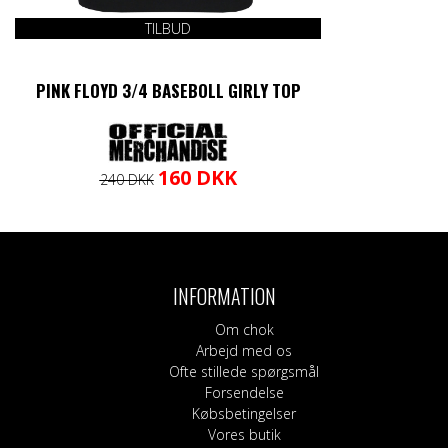
TILBUD
PINK FLOYD 3/4 BASEBOLL GIRLY TOP
Den
Den
Dette
160
DKK
240
DKK
oprindelige
aktuelle
vare
pris
pris
har
var:
er:
flere
240 DKK.
160 DKK.
varianter.
Mulighederne
INFORMATION
kan
vælges
Om chok
på
Arbejd med os
varesiden
Ofte stillede spørgsmål
Forsendelse
Købsbetingelser
Vores butik