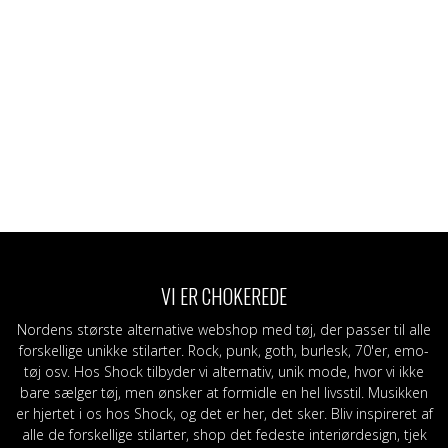
VI ER CHOKEREDE
Nordens største alternative webshop med tøj, der passer til alle
forskellige unikke stilarter. Rock, punk, goth, burlesk, 70'er, emo-
tøj osv. Hos Shock tilbyder vi alternativ, unik mode, hvor vi ikke
bare sælger tøj, men ønsker at formidle en hel livsstil. Musikken
er hjertet i os hos Shock, og det er her, det sker. Bliv inspireret af
alle de forskellige stilarter, shop det fedeste interiørdesign, tjek