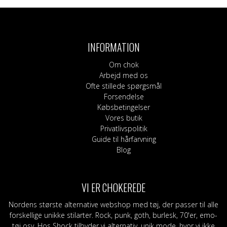
INFORMATION
Om chok
Arbejd med os
Ofte stillede spørgsmål
Forsendelse
Købsbetingelser
Vores butik
Privatlivspolitik
Guide til hårfarvning
Blog
VI ER CHOKEREDE
Nordens største alternative webshop med tøj, der passer til alle
forskellige unikke stilarter. Rock, punk, goth, burlesk, 70'er, emo-
tøj osv. Hos Shock tilbyder vi alternativ, unik mode, hvor vi ikke