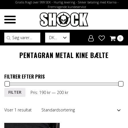
Gratis fragt over 999 SEK - Hurtig levering - Sikker betaling med Klarna -
Fremragende kundeservice
Søg efter:
DK
0
PENTAGRAN METAL KINE BÆLTE
FILTRER EFTER PRIS
Mindste
Højeste
FILTER
Pris:
190 kr
—
200 kr
pris
pris
Viser 1 resultat