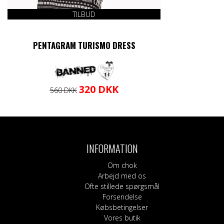
TILBUD
PENTAGRAM TURISMO DRESS
Den
Den
Dette
320
DKK
560
DKK
oprindelige
aktuelle
vare
pris
pris
har
var:
er:
flere
560 DKK.
320 DKK.
varianter.
Mulighederne
INFORMATION
kan
vælges
Om chok
på
Arbejd med os
varesiden
Ofte stillede spørgsmål
Forsendelse
Købsbetingelser
Vores butik