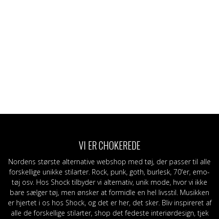
VI ER CHOKEREDE
Nordens største alternative webshop med tøj, der passer til alle
forskellige unikke stilarter. Rock, punk, goth, burlesk, 70'er, emo-
tøj osv. Hos Shock tilbyder vi alternativ, unik mode, hvor vi ikke
bare sælger tøj, men ønsker at formidle en hel livsstil. Musikken
er hjertet i os hos Shock, og det er her, det sker. Bliv inspireret af
alle de forskellige stilarter, shop det fedeste interiørdesign, tjek