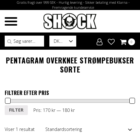
Gratis fragt over 999 SEK - Hurtig levering - Sikker betaling med Klarna -
Fremragende kundeservice
Søg efter:
DK
0
PENTAGRAM OVERKNEE STRØMPEBUKSER
SORTE
FILTRER EFTER PRIS
Mindste
Højeste
FILTER
Pris:
170 kr
—
180 kr
pris
pris
Viser 1 resultat