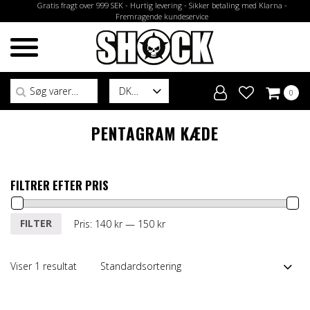
Gratis fragt over 999 SEK - Hurtig levering - Sikker betaling med Klarna -
Fremragende kundeservice
Søg efter:
DK
0
PENTAGRAM KÆDE
FILTRER EFTER PRIS
Mindste
Højeste
FILTER
Pris:
140 kr
—
150 kr
pris
pris
Viser 1 resultat