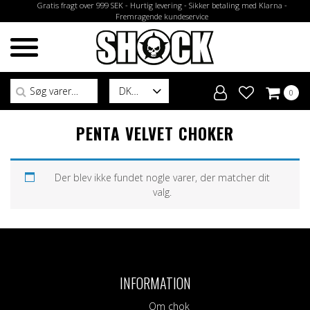
Gratis fragt over 999 SEK - Hurtig levering - Sikker betaling med Klarna -
Fremragende kundeservice
Søg efter:
DK
0
PENTA VELVET CHOKER
Der blev ikke fundet nogle varer, der matcher dit
valg.
INFORMATION
Om chok