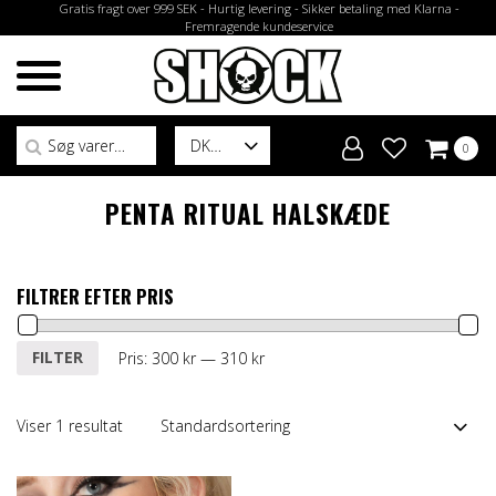
Gratis fragt over 999 SEK - Hurtig levering - Sikker betaling med Klarna -
Fremragende kundeservice
Søg efter:
DK
0
PENTA RITUAL HALSKÆDE
FILTRER EFTER PRIS
Mindste
Højeste
FILTER
Pris:
300 kr
—
310 kr
pris
pris
Viser 1 resultat