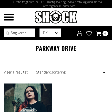
Gratis fragt over 999 SEK - Hurtig levering - Sikker betaling med Klarna -
Fremragende kundeservice
Søg efter:
DK
0
PARKWAY DRIVE
Viser 1 resultat