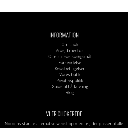
Dette
Dette
vare
vare
har
har
flere
flere
varianter.
varianter.
INFORMATION
Mulighederne
Mulighederne
kan
kan
Om chok
vælges
vælges
Arbejd med os
på
på
Ofte stillede spørgsmål
varesiden
varesiden
Forsendelse
Købsbetingelser
Vores butik
Privatlivspolitik
Guide til hårfarvning
Blog
VI ER CHOKEREDE
Nordens største alternative webshop med tøj, der passer til alle