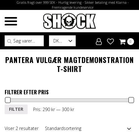
Gratis fragt over 999 SEK - Hurtig levering - Sikker betaling med Klarna -
Fremragende kundeservice
Søg efter:
DK
0
PANTERA VULGÆR MAGTDEMONSTRATION
T-SHIRT
FILTRER EFTER PRIS
Mindste
Højeste
FILTER
Pris:
290 kr
—
300 kr
pris
pris
Viser 2 resultater