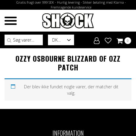
Gratis fragt over 999 SEK - Hurtig levering - Sikker betaling med Klarna -
Fremragende kundeservice
Søg efter:
DK
0
OZZY OSBOURNE BLIZZARD OF OZZ
PATCH
Der blev ikke fundet nogle varer, der matcher dit
valg.
INFORMATION