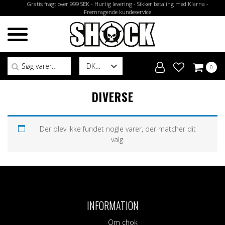
Gratis fragt over 999 SEK - Hurtig levering - Sikker betaling med Klarna -
Fremragende kundeservice
Søg efter:
DK
0
DIVERSE
Der blev ikke fundet nogle varer, der matcher dit
valg.
INFORMATION
Om chok