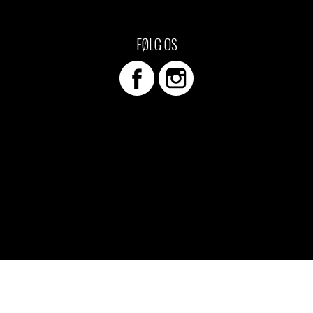
d Merch Piger
e/T-shirts
FØLG OS
ch-hættetrøjer