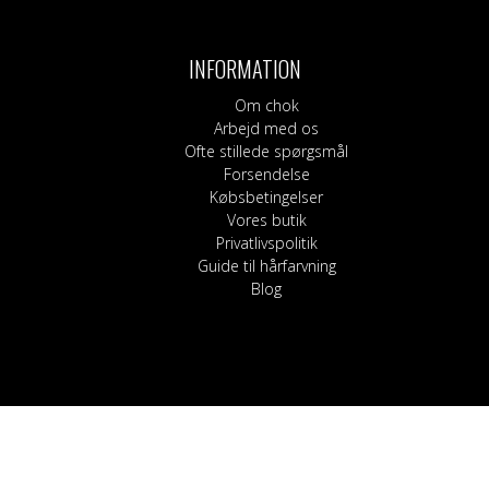
Bukser, shorts og l
Kilter
Blege
Nederdele
Sokker
Hårpleje
Korsetter
Shampoo og bals
INFORMATION
Strømpebukser
Guide til hårfarvnin
Om chok
Arbejd med os
Ofte stillede spørgsmål
Forsendelse
Købsbetingelser
Vores butik
Privatlivspolitik
Guide til hårfarvning
Blog