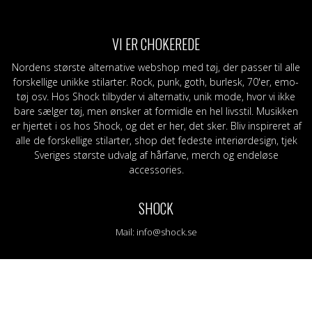
eggings
Sjaler
Stofmærker / -mærker
Grøn
S-Z
Bælte og sele
Slips
Lilla
Ban
am
Læder/vegansk armbånd
Bælte
Orange
Topp
VI ER CHOKEREDE
g
Nitter
Læder/vegansk armbånd
RØD
Mer
Tasker og tegnebøger
Nitter
Sort
Nordens største alternative webshop med tøj, der passer til alle
Stofmærker / -mærker
Nåle
Gul
forskellige unikke stilarter. Rock, punk, goth, burlesk, 70'er, emo-
Nåle
tøj osv. Hos Shock tilbyder vi alternativ, unik mode, hvor vi ikke
bare sælger tøj, men ønsker at formidle en hel livsstil. Musikken
er hjertet i os hos Shock, og det er her, det sker. Bliv inspireret af
alle de forskellige stilarter, shop det fedeste interiørdesign, tjek
Sveriges største udvalg af hårfarve, merch og endeløse
accessories.
SHOCK
Mail:
info@shock.se