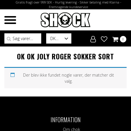
Gratis fragt over 999 SEK - Hurtig levering - Sikker betaling med Klarna -
Fremragende kundeservice
Søg efter:
DK
0
OK OK JOLY ROGER SOKKER SORT
Der blev ikke fundet nogle varer, der matcher dit
valg.
INFORMATION
Om chok