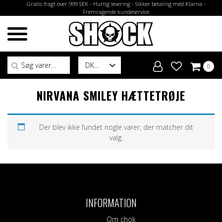
Gratis fragt over 999 SEK - Hurtig levering - Sikker betaling med Klarna -
Fremragende kundeservice
Søg efter:
DK
0
NIRVANA SMILEY HÆTTETRØJE
Der blev ikke fundet nogle varer, der matcher dit
valg.
INFORMATION
Om chok