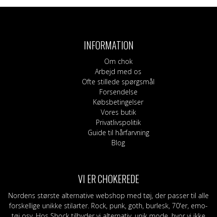
INFORMATION
Om chok
Arbejd med os
Ofte stillede spørgsmål
Forsendelse
Købsbetingelser
Vores butik
Privatlivspolitik
Guide til hårfarvning
Blog
VI ER CHOKEREDE
Nordens største alternative webshop med tøj, der passer til alle
forskellige unikke stilarter. Rock, punk, goth, burlesk, 70'er, emo-
tøj osv. Hos Shock tilbyder vi alternativ, unik mode, hvor vi ikke