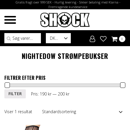
Gratis fragt over 999 SEK - Hurtig levering - Sikker betaling med Klarna -
Fremragende kundeservice
Søg efter:
DK
0
NIGHTEDOW STRØMPEBUKSER
FILTRER EFTER PRIS
Mindste
Højeste
FILTER
Pris:
190 kr
—
200 kr
pris
pris
Viser 1 resultat