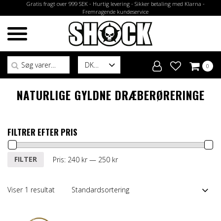
Gratis fragt over 999 SEK - Hurtig levering - Sikker betaling med Klarna -
Fremragende kundeservice
Søg efter:
DK
0
NATURLIGE GYLDNE DRÆBERØRERINGE
FILTRER EFTER PRIS
Mindste
Højeste
FILTER
Pris:
240 kr
—
250 kr
pris
pris
Viser 1 resultat