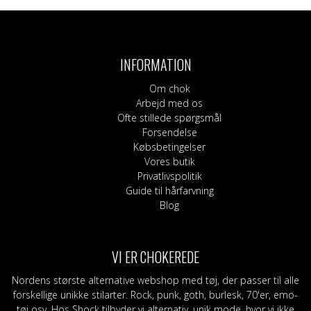
INFORMATION
Om chok
Arbejd med os
Ofte stillede spørgsmål
Forsendelse
Købsbetingelser
Vores butik
Privatlivspolitik
Guide til hårfarvning
Blog
VI ER CHOKEREDE
Nordens største alternative webshop med tøj, der passer til alle
forskellige unikke stilarter. Rock, punk, goth, burlesk, 70'er, emo-
tøj osv. Hos Shock tilbyder vi alternativ, unik mode, hvor vi ikke