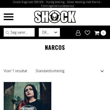
Gratis fragt over 999 SEK - Hurtig levering - Sikker betaling med Klarna -
Fremragende kundeservice
Søg efter:
DK
0
NARCOS
Viser 1 resultat