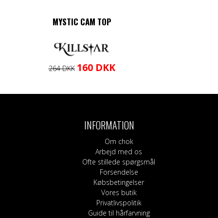
MYSTIC CAM TOP
Den
Den
Dette
160
DKK
264
DKK
oprindelige
aktuelle
vare
pris
pris
har
var:
er:
flere
264 DKK.
160 DKK.
varianter.
Mulighederne
INFORMATION
kan
vælges
Om chok
på
Arbejd med os
varesiden
Ofte stillede spørgsmål
Forsendelse
Købsbetingelser
Vores butik
Privatlivspolitik
Guide til hårfarvning