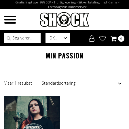
Gratis fragt over 999 SEK - Hurtig levering - Sikker betaling med Klarna -
Fremragende kundeservice
Søg efter:
DK
0
MIN PASSION
Viser 1 resultat