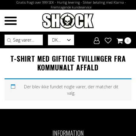
Gratis fragt over 999 SEK - Hurtig levering - Sikker betaling med Klarna -
Fremragende kundeservice
Søg efter:
DK
0
T-SHIRT MED GIFTIGE TVILLINGER FRA
KOMMUNALT AFFALD
Der blev ikke fundet nogle varer, der matcher dit
valg.
INFORMATION