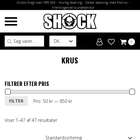
Gratis fragt over 999 SEK - Hurtig levering - Sikker betaling med Klarna -
Fremragende kundeservice
Søg efter:
DK
0
KRUS
FILTRER EFTER PRIS
Mindste
Højeste
FILTER
Pris:
50 kr
—
850 kr
pris
pris
Viser 1–47 af 47 resultater