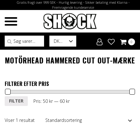
Gratis fragt over 999 SEK - Hurtig levering - Sikker betaling med Klarna -
Fremragende kundeservice
Søg efter:
DK
0
MOTÖRHEAD HAMMERED CUT OUT-MÆRKE
FILTRER EFTER PRIS
Mindste
Højeste
FILTER
Pris:
50 kr
—
60 kr
pris
pris
Viser 1 resultat