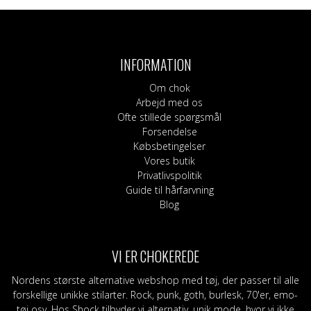
INFORMATION
Om chok
Arbejd med os
Ofte stillede spørgsmål
Forsendelse
Købsbetingelser
Vores butik
Privatlivspolitik
Guide til hårfarvning
Blog
VI ER CHOKEREDE
Nordens største alternative webshop med tøj, der passer til alle
forskellige unikke stilarter. Rock, punk, goth, burlesk, 70'er, emo-
tøj osv. Hos Shock tilbyder vi alternativ, unik mode, hvor vi ikke