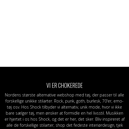
VI ER CHOKEREDE
Nordens største alternative webshop med tøj, der passer til alle
forskellige unikke stilarter. Rock, punk, goth, burlesk, 70'er, emo-
tøj osv. Hos Shock tilbyder vi alternativ, unik mode, hvor vi ikke
bare sælger tøj, men ønsker at formidle en hel livsstil. Musikken
er hjertet i os hos Shock, og det er her, det sker. Bliv inspireret af
alle de forskellige stilarter, shop det fedeste interiørdesign, tjek