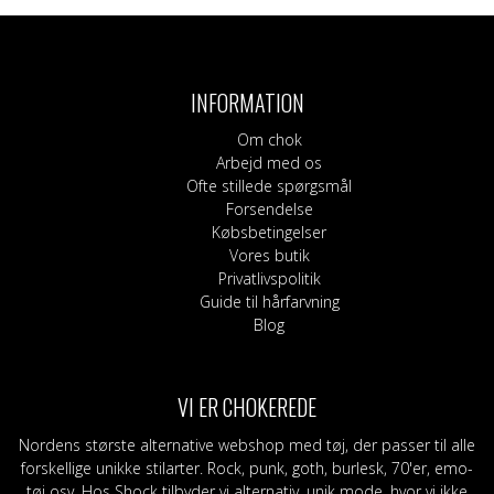
INFORMATION
Om chok
Arbejd med os
Ofte stillede spørgsmål
Forsendelse
Købsbetingelser
Vores butik
Privatlivspolitik
Guide til hårfarvning
Blog
VI ER CHOKEREDE
Nordens største alternative webshop med tøj, der passer til alle
forskellige unikke stilarter. Rock, punk, goth, burlesk, 70'er, emo-
tøj osv. Hos Shock tilbyder vi alternativ, unik mode, hvor vi ikke