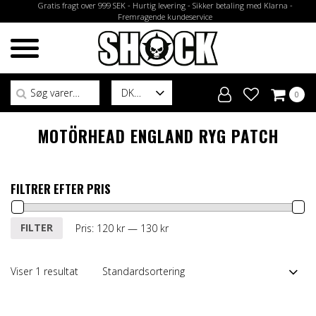
Gratis fragt over 999 SEK - Hurtig levering - Sikker betaling med Klarna -
Fremragende kundeservice
Søg efter:
DK
0
MOTÖRHEAD ENGLAND RYG PATCH
FILTRER EFTER PRIS
Mindste
Højeste
FILTER
Pris:
120 kr
—
130 kr
pris
pris
Viser 1 resultat