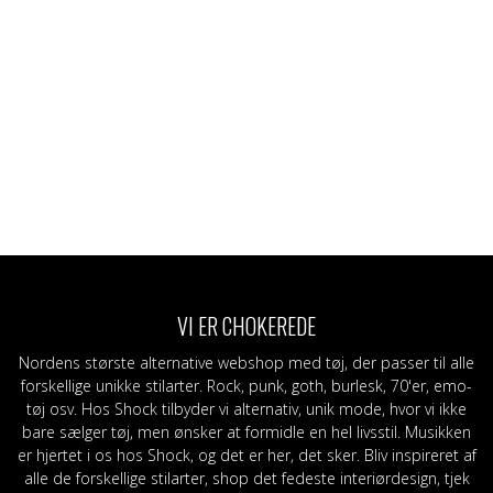
VI ER CHOKEREDE
Nordens største alternative webshop med tøj, der passer til alle
forskellige unikke stilarter. Rock, punk, goth, burlesk, 70'er, emo-
tøj osv. Hos Shock tilbyder vi alternativ, unik mode, hvor vi ikke
bare sælger tøj, men ønsker at formidle en hel livsstil. Musikken
er hjertet i os hos Shock, og det er her, det sker. Bliv inspireret af
alle de forskellige stilarter, shop det fedeste interiørdesign, tjek