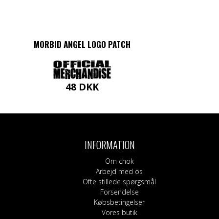
MORBID ANGEL LOGO PATCH
48
DKK
INFORMATION
Om chok
Arbejd med os
Ofte stillede spørgsmål
Forsendelse
Købsbetingelser
Vores butik