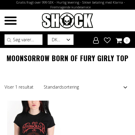
Gratis fragt over 999 SEK - Hurtig levering - Sikker betaling med Klarna -
Fremragende kundeservice
Søg efter:
DK
0
MOONSORROW BORN OF FURY GIRLY TOP
Viser 1 resultat