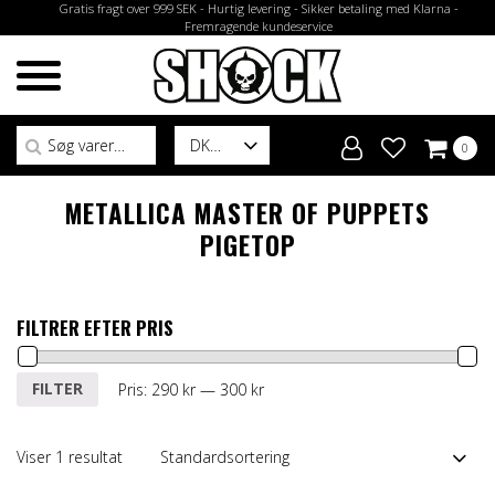
Gratis fragt over 999 SEK - Hurtig levering - Sikker betaling med Klarna -
Fremragende kundeservice
Søg efter:
DK
0
METALLICA MASTER OF PUPPETS
PIGETOP
FILTRER EFTER PRIS
Mindste
Højeste
FILTER
Pris:
290 kr
—
300 kr
pris
pris
Viser 1 resultat