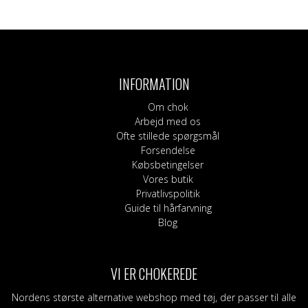
Dette
vare
har
flere
varianter.
INFORMATION
Mulighederne
kan
Om chok
vælges
Arbejd med os
på
Ofte stillede spørgsmål
varesiden
Forsendelse
Købsbetingelser
Vores butik
Privatlivspolitik
Guide til hårfarvning
Blog
VI ER CHOKEREDE
Nordens største alternative webshop med tøj, der passer til alle